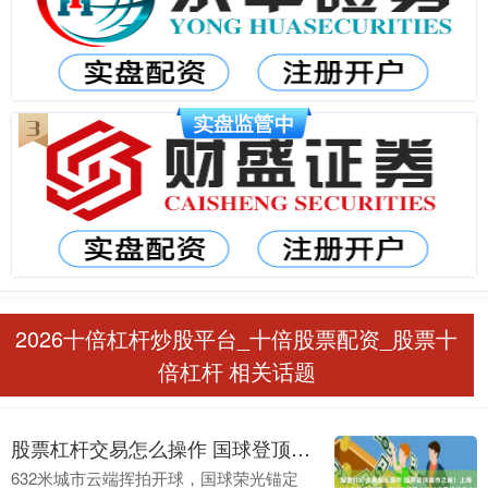
2026十倍杠杆炒股平台_十倍股票配资_股票十
倍杠杆 相关话题
股票杠杆交易怎么操作 国球登顶城市之巅！上海中心女乒扬帆乒超，林诗栋加盟上海地产男乒并肩出战
632米城市云端挥拍开球，国球荣光锚定