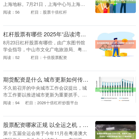
上海地标。7月21日，上海中心与上海乒
乓球女队签署合作协议在上海中心大厦
阅读：56
栏目：股票十倍杠杆
119层举行，上海乒乓球女队即日起冠名
为“上海中心....
杠杆股票有哪些 2025年“品读湾区”9+2城市悦读之旅启航
8月23日杠杆股票有哪些，由广东图书馆
学会指导，中山市文化广电旅游局、粤港
澳大湾区公共图书馆联盟主办，中山纪念
阅读：52
栏目：十倍股票配资
图书馆承办的“共读湾区、融通未来”——
2025年“....
期货配资是什么 城市更新如何传承与再生
不久前召开的中央城市工作会议提出，城
市工作要以推进城市更新为重要抓手。中
共中央政治局近日召开会议，要求高质量
阅读：94
栏目：2026十倍杠杆炒股平台
开展城市更新。《中共中央办公厅 国务院
办公厅关于持续....
股票配资哪家正规 以全运之机，筑城市之变：十五运会广州赛区高标准打造17个精致街区
第十五届全运会将于今年11月在粤港澳大