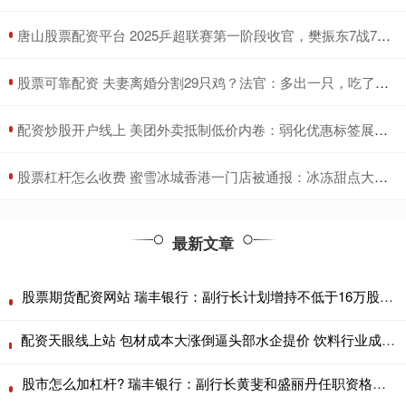
​唐山股票配资平台 2025乒超联赛第一阶段收官，樊振东7战7胜、王楚钦打出5个3：0
​股票可靠配资 夫妻离婚分割29只鸡？法官：多出一只，吃了再离
​配资炒股开户线上 美团外卖抵制低价内卷：弱化优惠标签展示、设置营销超支预警
​股票杠杆怎么收费 蜜雪冰城香港一门店被通报：冰冻甜点大肠菌群超标70%
最新文章
股票期货配资网站 瑞丰银行：副行长计划增持不低于16万股A股
配资天眼线上站 包材成本大涨倒逼头部水企提价 饮料行业成本压力再凸显
股市怎么加杠杆? 瑞丰银行：副行长黄斐和盛丽丹任职资格已获核准