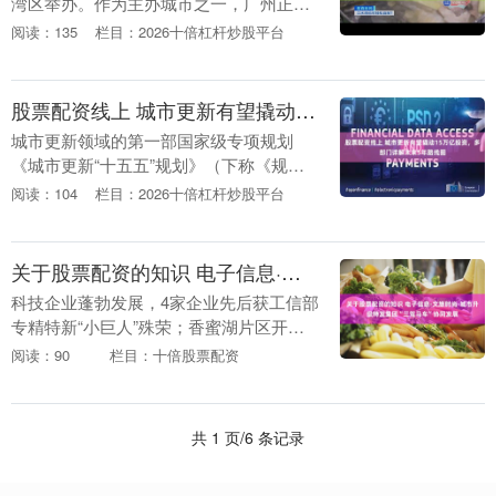
湾区举办。作为主办城市之一，广州正以
“办赛事就是办城市”的核心理念，以推动
阅读：135
栏目：2026十倍杠杆炒股平台
城市高质量发展为主题股票配资哪家正
规，以坚持城市....
股票配资线上 城市更新有望撬动15万亿投资，多部门详解未来5年路线图
城市更新领域的第一部国家级专项规划
《城市更新“十五五”规划》（下称《规
划》）日前正式发布股票配资线上，明确
阅读：104
栏目：2026十倍杠杆炒股平台
了未来5年城市更新的目标、任务和实施路
径。 6月8日，....
关于股票配资的知识 电子信息·文旅时尚·城市升级特发集团“三驾马车”协同发展
科技企业蓬勃发展，4家企业先后获工信部
专精特新“小巨人”殊荣；香蜜湖片区开发
项目加速建设，向“世界级国际金融CBD、
阅读：90
栏目：十倍股票配资
世界级消费中心、世界级城市客厅以及世
界级立体....
共 1 页/6 条记录