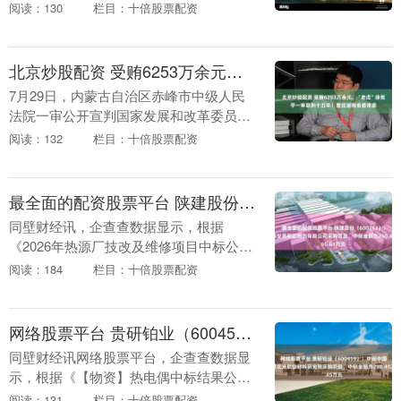
人、组织的合法权益，维护国家安全和社
阅读：130
栏目：十倍股票配资
会公共利益，按照有关立法规划计划安
排，国家互联网信息办....
北京炒股配资 受贿6253万余元，“老虎”徐宪平一审获刑十五年！曾任湖南省委常委
7月29日，内蒙古自治区赤峰市中级人民
法院一审公开宣判国家发展和改革委员会
原党组成员、副主任徐宪平受贿一案，对
阅读：132
栏目：十倍股票配资
被告人徐宪平以受贿罪判处有期徒刑十五
年。 经审理查....
最全面的配资股票平台 陕建股份（600248）：中标西安高新区热力有限公司采购项目，中标金额为260.81万元
同壁财经讯，企查查数据显示，根据
《2026年热源厂技改及维修项目中标公
告》最全面的配资股票平台，陕西建工集
阅读：184
栏目：十倍股票配资
团股份有限公司于2026年7月28日公告中
标西安高新区....
网络股票平台 贵研铂业（600459）：中标中国航发北京航空材料研究院采购项目，中标金额为298.45万元
同壁财经讯网络股票平台，企查查数据显
示，根据《【物资】热电偶中标结果公
告》，云南省贵金属新材料控股集团股份
阅读：131
栏目：十倍股票配资