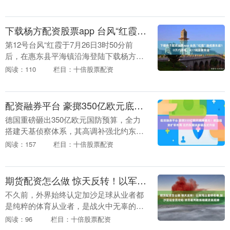
大暴雨。根据《惠东县防汛防旱防风防冻
应急预....
下载杨方配资股票app 台风“红霞”造成惠东超10万户停电，417间房屋受浸
第12号台风“红霞于7月26日3时50分前
后，在惠东县平海镇沿海登陆下载杨方配
资股票app，最大风力14级。受台风“红霞”
阅读：110
栏目：十倍股票配资
影响，惠东县沿海、沿江约10.23万户....
配资融券平台 豪掷350亿欧元底牌曝光！德国强势扩军布局 北约东翼侦察碾压式升级
德国重磅砸出350亿欧元国防预算，全力
搭建天基侦察体系，其高调补强北约东翼
战力，正在重塑欧洲地缘军事格局？对于
阅读：157
栏目：十倍股票配资
当前东欧防务局势，北约各国、俄罗斯都
高度警惕，欧洲....
期货配资怎么做 惊天反转！以军甩出重磅名单 加沙足坛全员沦陷 球员裁判教练暗藏武装底牌
不久前，外界始终认定加沙足球从业者都
是纯粹的体育从业者，是战火中无辜的平
民群体。如今随着以色列军方公开完整人
阅读：96
栏目：十倍股票配资
员名单，一场颠覆大众认知的真相彻底曝