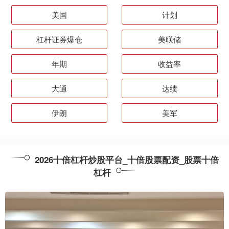
美国
计划
杠杆证券爆仓
美联储
年期
收益率
大通
达绩
伊朗
美军
2026十倍杠杆炒股平台_十倍股票配资_股票十倍
杠杆