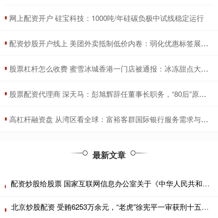
​网上配资开户 硅宝科技：1000吨/年硅碳负极中试线稳定运行
​配资炒股开户线上 美团外卖抵制低价内卷：弱化优惠标签展示、设置营销超支预警
​股票杠杆怎么收费 蜜雪冰城香港一门店被通报：冰冻甜点大肠菌群超标70%
​股票配资代理商 深天马：彭旭辉辞任董事长职务，“80后”原总经理成为接棒
​高杠杆融资盘 从湾区看全球：富裕客群国际银行服务需求与趋势洞察
最新文章
配资炒股给股票 国家互联网信息办公室关于《中华人民共和国反网络暴力法（征求意见稿）》公开征求意见的通知
北京炒股配资 受贿6253万余元，“老虎”徐宪平一审获刑十五年！曾任湖南省委常委