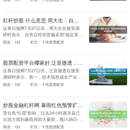
有限公司于2026年7月28日公告中标中国
航发北京航空....
杠杆炒股 什么意思 周大生：自营店经营普遍采用“稳定库存制”
证券日报网7月27日讯，周大生在接受调
研时表示，自营店经营普遍采用“稳定库存
制”，以销定采杠杆炒股 什么意思，小批
阅读：143
栏目：十倍股票配资
量多频次“有卖有补”的补货模式，以降低
金价波动....
股票配资平台哪家好 泛亚微透：未来公司与天缘将实现技术协同，同时发挥双方渠道优势相互赋能
证券日报网7月27日讯，泛亚微透在接受
调研时表示，第一，技术端形成全产业链
的核心优势：天缘是PI膜制造商，具备涂
阅读：192
栏目：十倍股票配资
布能力，公司是PTFE及复合材料制造商股
票配资平....
炒股金融杠杆网 暴雨红色预警扩展至全县！惠东启动防汛Ⅲ级应急响应
受台风“红霞”影响，过去24小时惠东县已
出现大雨到暴雨局部大暴雨，预计26日-27
日炒股金融杠杆网，该县有大暴雨局部特
阅读：123
栏目：十倍股票配资