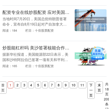
光，加沙足坛伪装....
配资专业在线炒股配资 应对美国凌厉关税攻势，卡尼有两手准备
当地时间7月20日，美国总统特朗普签署
命令，宣布自8月19日起对产自加拿大的
葡萄酒、乳制品、家具、冰球器材、水泥
阅读：184
栏目：十倍股票配资
等特定商品加征50%关税。加拿大总理卡
尼随即发表....
炒股能杠杆吗 美沙签署核能合作协议，允许沙特在本土进行铀浓缩活动
据新华社报道，美国能源部22日表示，美
国和沙特阿拉伯已签署一项有关和平利用
核能的合作协议。据多家美国媒体报道，
阅读：165
栏目：十倍股票配资
该协议包含准许沙特在本土进行铀浓缩活
动的条款。 分....
共
首
1
2
3
4
5
6
7
8
9
10
11
下
末
18
页
一
页
页
页
20
条