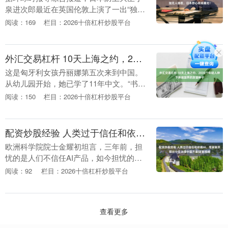
泉进次郎最近在英国伦敦上演了一出“独角
戏”。在英、意、日、加四国防长会上，他
阅读：169
栏目：2026十倍杠杆炒股平台
再次拿中俄军演说事，炒作所谓“中国军舰
在日本专属....
外汇交易杠杆 10天上海之约，2035个年轻人种下跨越国界的友谊种子
这是匈牙利女孩丹丽娜第五次来到中国。
从幼儿园开始，她已学了11年中文。“书中
常会提到上海，我希望有机会探索这座城
阅读：150
栏目：2026十倍杠杆炒股平台
市。”带着好奇与期待，丹丽娜报名参加第
二十届上海....
配资炒股经验 人类过于信任和依赖AI，专家联手提出分级治理中国方案|讲堂视频
欧洲科学院院士金耀初坦言，三年前，担
忧的是人们不信任AI产品，如今担忧的是
有的非AI人士过于相信AI；上海人工智能
阅读：92
栏目：2026十倍杠杆炒股平台
实验室主任助理、领军科学家胡侠也提出
了美国警察....
查看更多