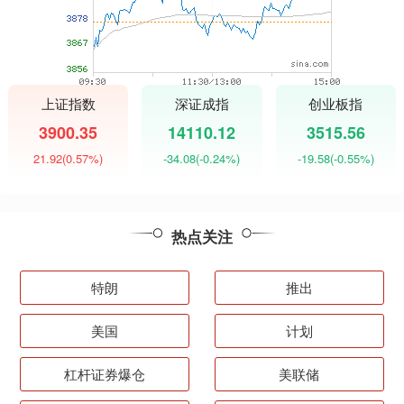
上证指数
深证成指
创业板指
3900.35
14110.12
3515.56
21.92
(0.57%)
-34.08
(-0.24%)
-19.58
(-0.55%)
热点关注
特朗
推出
美国
计划
杠杆证券爆仓
美联储