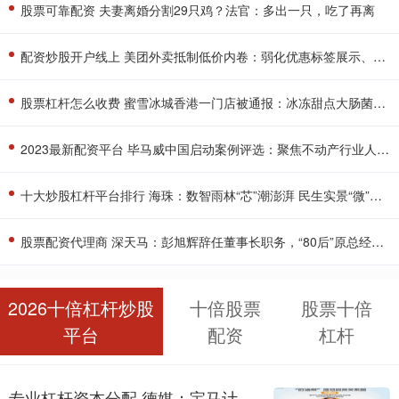
股票可靠配资 夫妻离婚分割29只鸡？法官：多出一只，吃了再离
配资炒股开户线上 美团外卖抵制低价内卷：弱化优惠标签展示、设置营销超支预警
股票杠杆怎么收费 蜜雪冰城香港一门店被通报：冰冻甜点大肠菌群超标70%
2023最新配资平台 毕马威中国启动案例评选：聚焦不动产行业人工智能创新应用
十大炒股杠杆平台排行 海珠：数智雨林“芯”潮澎湃 民生实景“微”处见功
股票配资代理商 深天马：彭旭辉辞任董事长职务，“80后”原总经理成为接棒
2026十倍杠杆炒股
十倍股票
股票十倍
平台
配资
杠杆
专业杠杆资本分配 德媒：宝马计划明年底前裁员8000人