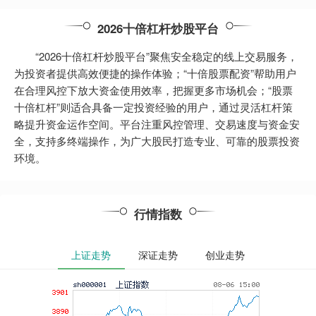
2026十倍杠杆炒股平台
“2026十倍杠杆炒股平台”聚焦安全稳定的线上交易服务，
为投资者提供高效便捷的操作体验；“十倍股票配资”帮助用户
在合理风控下放大资金使用效率，把握更多市场机会；“股票
十倍杠杆”则适合具备一定投资经验的用户，通过灵活杠杆策
略提升资金运作空间。平台注重风控管理、交易速度与资金安
全，支持多终端操作，为广大股民打造专业、可靠的股票投资
环境。
行情指数
上证走势
深证走势
创业走势