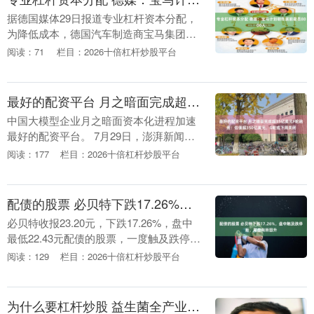
据德国媒体29日报道专业杠杆资本分配，
为降低成本，德国汽车制造商宝马集团计
划于2027年底前在全球裁减约8000个工作
阅读：71
栏目：2026十倍杠杆炒股平台
岗位。 据德国《商报》报道，裁员计划将
于今....
最好的配资平台 月之暗面完成超35亿美元F轮融资：估值超350亿美元，G轮或下周关闭
中国大模型企业月之暗面资本化进程加速
最好的配资平台。 7月29日，澎湃新闻记
者从月之暗面（Kimi）处确认，Kimi已完
阅读：177
栏目：2026十倍杠杆炒股平台
成F轮融资，融资金额超35亿美元，投后
估....
配债的股票 必贝特下跌17.26%，盘中触及跌停后，尾盘有所回升
必贝特收报23.20元，下跌17.26%，盘中
最低22.43元配债的股票，一度触及跌停
价，随后打开跌停并有所回升。 公司专注
阅读：129
栏目：2026十倍杠杆炒股平台
肿瘤创新药研发，估值主要取决于核心
管....
为什么要杠杆炒股 益生菌全产业链连落两子，澳优乳业加速锚定“第二增长极”