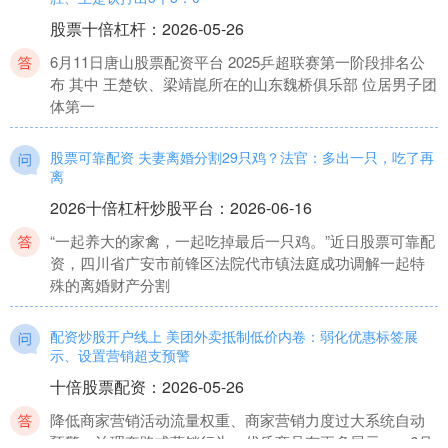
股票十倍杠杆
：
2026-05-26
6月11日唐山股票配资平台 2025乒超联赛第一阶段排名公
布 其中 王楚钦、梁靖崑所在的山东魏桥俱乐部 位居男子团
体第一
股票可靠配资 夫妻离婚分割29只鸡？法官：多出一只，吃了再
离
2026十倍杠杆炒股平台
：
2026-06-16
“一起养大的家禽，一起吃掉最后一只鸡。”近日股票可靠配
资，四川省广安市前锋区法院代市镇法庭成功调解一起特
殊的离婚财产分割
配资炒股开户线上 美团外卖抵制低价内卷：弱化优惠标签展
示、设置营销超支预警
十倍股票配资
：
2026-05-26
降低商家营销活动流量权重、商家营销力度过大系统自动
预警、治理套路式营销行为、优质商品有更多展示……6月