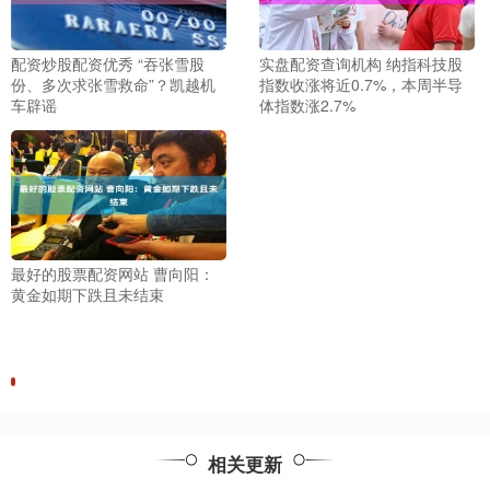
配资炒股配资优秀 “吞张雪股
实盘配资查询机构 纳指科技股
份、多次求张雪救命”？凯越机
指数收涨将近0.7%，本周半导
车辟谣
体指数涨2.7%
最好的股票配资网站 曹向阳：
黄金如期下跌且未结束
相关更新