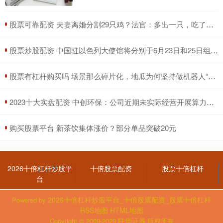
​股票可靠配资 夫妻离婚分割29只鸡？法官：多出一只，吃了再离
​股票炒股配资 中国驻以色列大使馆将分别于6月23日和25日组织两批撤离
​股票有杠杆购买吗 场景那么碎片化，地瓜为何坚持做机器人“通用底座”
​2023十大实盘配资 中创环保：公司近期未实际经营开展算力业务
​购买股票平台 新茶饮集体涨价？部分单品突破20元
2026十倍杠杆炒股平
十倍股票配资
股票十倍杠杆
台
2026十倍杠杆炒股平台_十倍股票配资_股票十倍杠杆
Powered by
RSS地图
HTML地图
联华证券
Copyright
© 2009-2029
版权所有