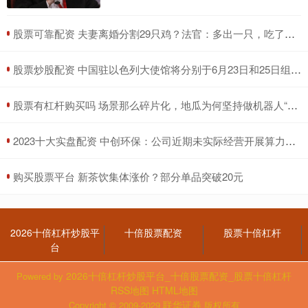
​股票可靠配资 夫妻离婚分割29只鸡？法官：多出一只，吃了再离
​股票炒股配资 中国驻以色列大使馆将分别于6月23日和25日组织两批撤离
​股票有杠杆购买吗 场景那么碎片化，地瓜为何坚持做机器人“通用底座”
​2023十大实盘配资 中创环保：公司近期未实际经营开展算力业务
​购买股票平台 新茶饮集体涨价？部分单品突破20元
2026十倍杠杆炒股平
十倍股票配资
股票十倍杠杆
台
2026十倍杠杆炒股平台_十倍股票配资_股票十倍杠杆
Powered by
RSS地图
HTML地图
联华证券
Copyright
© 2009-2029
版权所有