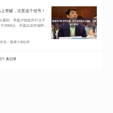
马上突破，注意这个信号！
以看到，早盘沪指低开37点于
点于3068点，开盘以后市场即开
栏目：股票十倍杠杆
 页/1 条记录