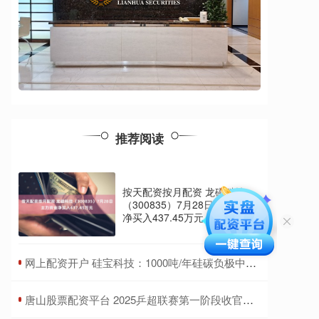
推荐阅读
按天配资按月配资 龙磁科技
（300835）7月28日主力资金
净买入437.45万元
​网上配资开户 硅宝科技：1000吨/年硅碳负极中试线稳定运行
​唐山股票配资平台 2025乒超联赛第一阶段收官，樊振东7战7胜、王楚钦打出5个3：0