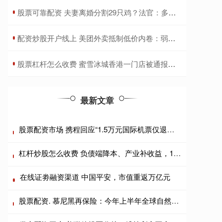
​股票可靠配资 夫妻离婚分割29只鸡？法官：多出一只，吃了再离
​配资炒股开户线上 美团外卖抵制低价内卷：弱化优惠标签展示、设置营销超支预警
​股票杠杆怎么收费 蜜雪冰城香港一门店被通报：冰冻甜点大肠菌群超标70%
最新文章
股票配资市场 携程回应“1.5万元国际机票仅退款432元”事件：已补偿该订单退票损失费用14727元
杠杆炒股怎么收费 负债端降本、产业补收益，11万亿兴业银行2026半年工作会把脉扩表不增收新解法
在线证劵融资渠道 中国平安，市值重返万亿元
股票配资. 慕尼黑再保险：今年上半年全球自然灾害造成的损失估计近1120亿美元