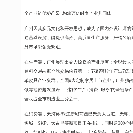
全产业链优势凸显 构建万亿时尚产业共同体
广州因其多元文化和开放思想，成为了国内外设计师的
造基础设施，能提供高效、高质量生产服务，严格的质
外市场都备受欢迎。
在生产端，广州展现出令人惊叹的产业厚度：全球最大的
辅料交易占据全球交易份额第一；花都狮岭年产出7亿只
革皮具产业集群；全国9大定制家居上市企业，广州独
领导地位越发显著......这种"生产+消费+服务"的
营收占全市制造业三分之一。
在消费端，天河路-珠江新城商圈已聚集太古汇、天环、K
象城、SKP、太古里等新项目正在推进，同时超300
牌，如例外、UR（快尚时装）、比音勒芬、茵曼、完