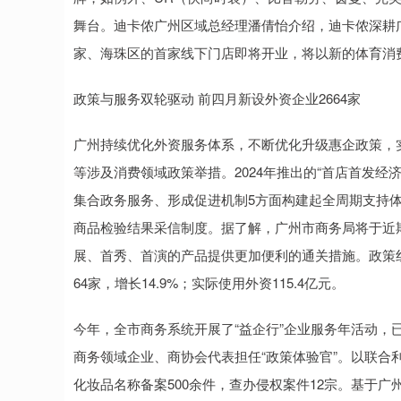
舞台。迪卡侬广州区域总经理潘倩怡介绍，迪卡侬深耕
家、海珠区的首家线下门店即将开业，将以新的体育消
政策与服务双轮驱动 前四月新设外资企业2664家
广州持续优化外资服务体系，不断优化升级惠企政策，实
等涉及消费领域政策举措。2024年推出的“首店首发经
集合政务服务、形成促进机制5方面构建起全周期支持
商品检验结果采信制度。据了解，广州市商务局将于近
展、首秀、首演的产品提供更加便利的通关措施。政策红
64家，增长14.9%；实际使用外资115.4亿元。
今年，全市商务系统开展了“益企行”企业服务年活动，已开
商务领域企业、商协会代表担任“政策体验官”。以联合
化妆品名称备案500余件，查办侵权案件12宗。基于