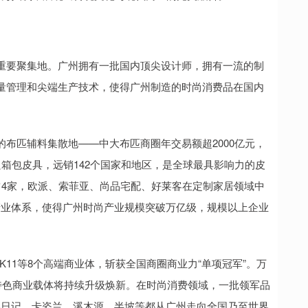
重要聚集地。广州拥有一批国内顶尖设计师，拥有一流的制
量管理和尖端生产技术，使得广州制造的时尚消费品在国内
布匹辅料集散地——中大布匹商圈年交易额超2000亿元，
箱包皮具，远销142个国家和地区，是全球最具影响力的皮
占4家，欧派、索菲亚、尚品宅配、好莱客在定制家居领域中
全链条产业体系，使得广州时尚产业规模突破万亿级，规模以上企业
11等8个高端商业体，斩获全国商圈商业力“单项冠军”。万
个特色商业载体将持续升级焕新。在时尚消费领域，一批领军品
美日记、卡姿兰、溪木源、半坡等都从广州走向全国乃至世界