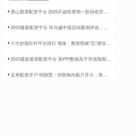
​唐山股票配资平台 2025乒超联赛第一阶段收官，樊振东7战7胜、王楚钦打出5个3：0
​2023最新配资平台 毕马威中国启动案例评选：聚焦不动产行业人工智能创新应用
​十大炒股杠杆平台排行 海珠：数智雨林“芯”潮澎湃 民生实景“微”处见功
​2023最新股票配资平台 美PPI数据高于市场预期，金价小幅走低维持震荡走势
​证券配资开户 特朗普：伊朗每向船只开火，美国就摧毁它一座桥梁或发电厂