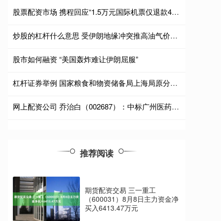
股票配资市场 携程回应“1.5万元国际机票仅退款432元”事件：已补偿该订单退票损失费用14727元
炒股的杠杆什么意思 受伊朗地缘冲突推高油气价格影响，壳牌创下四年单季最高利润
股市如何融资 “美国轰炸难让伊朗屈服”
杠杆证券举例 国家粮食和物资储备局上海局原分党组书记、局长杨永宁接受纪律审查和监察调查
网上配资公司 乔治白（002687）：中标广州医药集团有限公司采购项目，中标金额为120.57万元
推荐阅读
期货配资交易 三一重工
（600031）8月8日主力资金净
买入6413.47万元