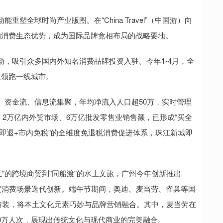
全球时尚产业版图。在“China Travel”（中国游）向
凭借独特的消费生态优势，成为国际品牌竞相布局的战略要地。
，吸引众多国内外知名消费品牌投资入驻。今年1-4月，全
速领跑一线城市。
、资金流、信息流集聚，年均净流入人口超50万，实时管理
体、2万亿内外贸市场、6万亿批发零售业销售额，已形成“买全
买即退+市内免税”的全维度免退税消费促进体系，珠江新城即
汇"的跨境商贸到"同船渡"的水上文旅，广州今年创新推出
维度消费场景迭代创新。端午节期间，奥迪、麦当劳、雀巢等国
特装，将本土文化元素巧妙与品牌营销融合。其中，麦当劳在
10万人次，展现出传统文化与现代商业的完美融合。