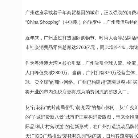
广州这座承载着千年商贸基因的城市，正以强劲的消费动能重塑
“China Shopping”（中国购）的转变中，广州
近年来，广州通过打造国际购物节、时尚大会等品牌活动
市社会消费品零售总额达3760亿元，同比增长4%，增
作为粤港澳大湾区核心引擎，广州吸引全球人流、物流
人口峰值突破2800万。当前，广州拥有370万经营主
球、卖全球”的商业网络。广州已构建起“离境退税+即
将开业的市内免税店更将成为消费回流的超级入口。
从"行花街"的岭南民俗到"萌宠园"的都市休闲，从"广交
的"羊城消费新八景"城市IP正重构消费版图，带来全
际品牌以“村落联游”的创新形式，在广州打造流动品牌
天汇IGC广场推出“麦托邦乐园”快闪店，日均客流突破