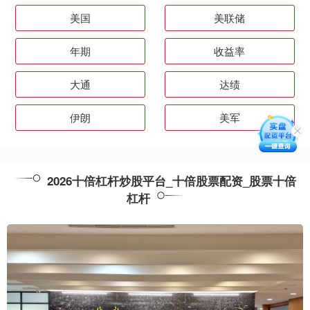
美国
美联储
年期
收益率
大通
达绩
伊朗
美军
2026十倍杠杆炒股平台_十倍股票配资_股票十倍
杠杆