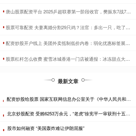
​唐山股票配资平台 2025乒超联赛第一阶段收官，樊振东7战7胜、王楚钦打出5个3：0
​股票可靠配资 夫妻离婚分割29只鸡？法官：多出一只，吃了再离
​配资炒股开户线上 美团外卖抵制低价内卷：弱化优惠标签展示、设置营销超支预警
​股票杠杆怎么收费 蜜雪冰城香港一门店被通报：冰冻甜点大肠菌群超标70%
最新文章
配资炒股给股票 国家互联网信息办公室关于《中华人民共和国反网络暴力法（征求意见稿）》公开征求意见的通知
北京炒股配资 受贿6253万余元，“老虎”徐宪平一审获刑十五年！曾任湖南省委常委
股市如何融资 “美国轰炸难让伊朗屈服”