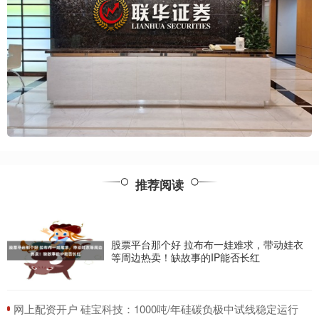
推荐阅读
股票平台那个好 拉布布一娃难求，带动娃衣
等周边热卖！缺故事的IP能否长红
​网上配资开户 硅宝科技：1000吨/年硅碳负极中试线稳定运行