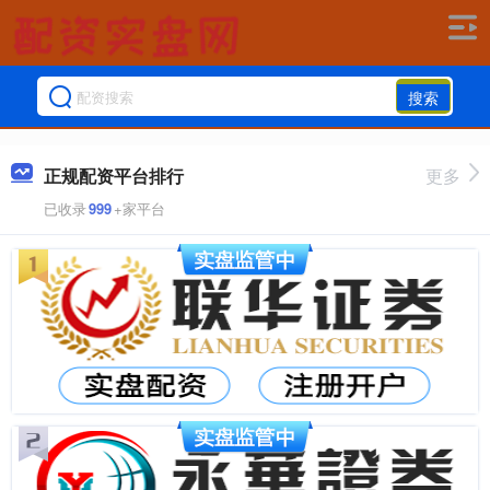
搜索
正规配资平台排行
更多
已收录
999
+家平台