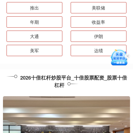
推出
美联储
年期
收益率
大通
伊朗
美军
达绩
2026十倍杠杆炒股平台_十倍股票配资_股票十倍
杠杆