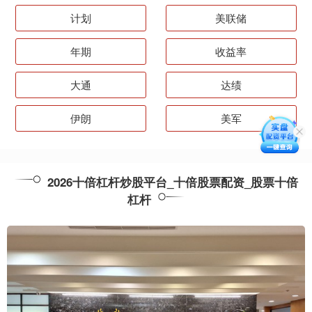
计划
美联储
年期
收益率
大通
达绩
伊朗
美军
2026十倍杠杆炒股平台_十倍股票配资_股票十倍
杠杆