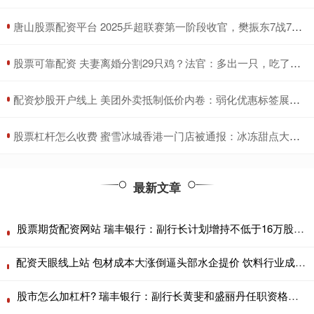
​唐山股票配资平台 2025乒超联赛第一阶段收官，樊振东7战7胜、王楚钦打出5个3：0
​股票可靠配资 夫妻离婚分割29只鸡？法官：多出一只，吃了再离
​配资炒股开户线上 美团外卖抵制低价内卷：弱化优惠标签展示、设置营销超支预警
​股票杠杆怎么收费 蜜雪冰城香港一门店被通报：冰冻甜点大肠菌群超标70%
最新文章
股票期货配资网站 瑞丰银行：副行长计划增持不低于16万股A股
配资天眼线上站 包材成本大涨倒逼头部水企提价 饮料行业成本压力再凸显
股市怎么加杠杆? 瑞丰银行：副行长黄斐和盛丽丹任职资格已获核准