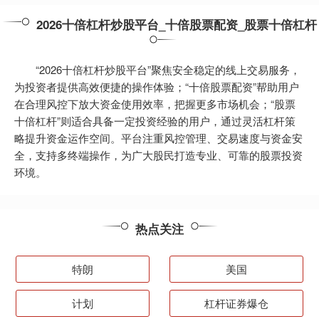
2026十倍杠杆炒股平台_十倍股票配资_股票十倍杠杆
“2026十倍杠杆炒股平台”聚焦安全稳定的线上交易服务，
为投资者提供高效便捷的操作体验；“十倍股票配资”帮助用户
在合理风控下放大资金使用效率，把握更多市场机会；“股票
十倍杠杆”则适合具备一定投资经验的用户，通过灵活杠杆策
略提升资金运作空间。平台注重风控管理、交易速度与资金安
全，支持多终端操作，为广大股民打造专业、可靠的股票投资
环境。
热点关注
特朗
美国
计划
杠杆证券爆仓