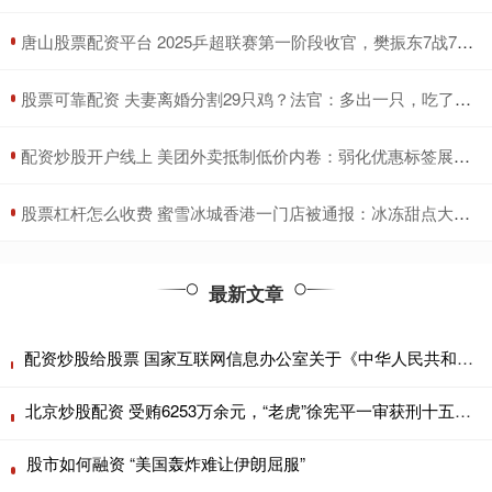
​唐山股票配资平台 2025乒超联赛第一阶段收官，樊振东7战7胜、王楚钦打出5个3：0
​股票可靠配资 夫妻离婚分割29只鸡？法官：多出一只，吃了再离
​配资炒股开户线上 美团外卖抵制低价内卷：弱化优惠标签展示、设置营销超支预警
​股票杠杆怎么收费 蜜雪冰城香港一门店被通报：冰冻甜点大肠菌群超标70%
最新文章
配资炒股给股票 国家互联网信息办公室关于《中华人民共和国反网络暴力法（征求意见稿）》公开征求意见的通知
北京炒股配资 受贿6253万余元，“老虎”徐宪平一审获刑十五年！曾任湖南省委常委
股市如何融资 “美国轰炸难让伊朗屈服”