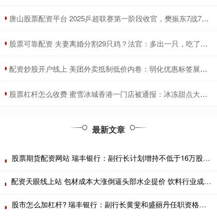
​唐山股票配资平台 2025乒超联赛第一阶段收官，樊振东7战7胜、王楚钦打出5个3：0
​股票可靠配资 夫妻离婚分割29只鸡？法官：多出一只，吃了再离
​配资炒股开户线上 美团外卖抵制低价内卷：弱化优惠标签展示、设置营销超支预警
​股票杠杆怎么收费 蜜雪冰城香港一门店被通报：冰冻甜点大肠菌群超标70%
最新文章
股票期货配资网站 瑞丰银行：副行长计划增持不低于16万股A股
配资天眼线上站 包材成本大涨倒逼头部水企提价 饮料行业成本压力再凸显
股市怎么加杠杆? 瑞丰银行：副行长黄斐和盛丽丹任职资格已获核准