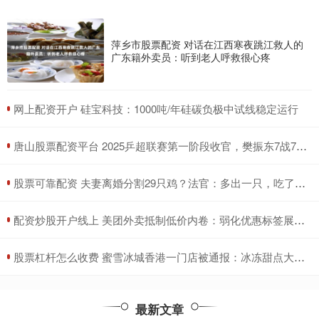
萍乡市股票配资 对话在江西寒夜跳江救人的
广东籍外卖员：听到老人呼救很心疼
​网上配资开户 硅宝科技：1000吨/年硅碳负极中试线稳定运行
​唐山股票配资平台 2025乒超联赛第一阶段收官，樊振东7战7胜、王楚钦打出5个3：0
​股票可靠配资 夫妻离婚分割29只鸡？法官：多出一只，吃了再离
​配资炒股开户线上 美团外卖抵制低价内卷：弱化优惠标签展示、设置营销超支预警
​股票杠杆怎么收费 蜜雪冰城香港一门店被通报：冰冻甜点大肠菌群超标70%
最新文章