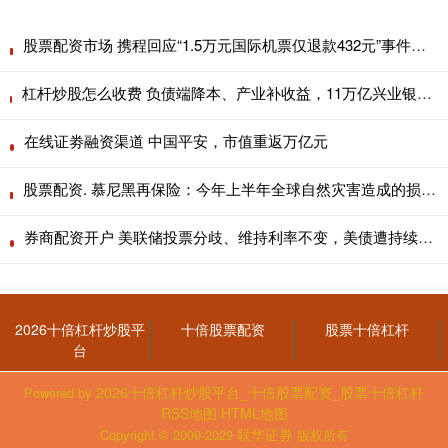
股票配资市场 携程回应“1.5万元国际机票仅退款432元”事件：已补偿该订单退票损失费用14727元
杠杆炒股怎么收费 负债端降本、产业补收益，11万亿兴业银行2026半年工作会把脉扩表不增收新解法
在线证劵融资渠道 中国平安，市值重返万亿元
股票配资. 慕尼黑再保险：今年上半年全球自然灾害造成的损失估计近1120亿美元
券商配资开户 美联储投票分歧、维持利率不变，美债遭持续抛售
2026十倍杠杆炒股平
十倍股票配资
股票十倍杠杆
台
2026十倍杠杆炒股平台_十倍股票配资_股票十倍杠杆
Powered by
RSS地图
HTML地图
联华证券
Copyright
© 2009-2029
版权所有