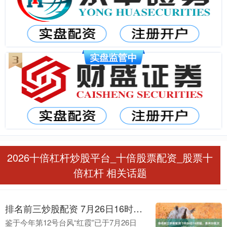
2026十倍杠杆炒股平台_十倍股票配资_股票十
倍杠杆 相关话题
排名前三炒股配资 7月26日16时起，惠州分批次解除“五停”
鉴于今年第12号台风“红霞”已于7月26日